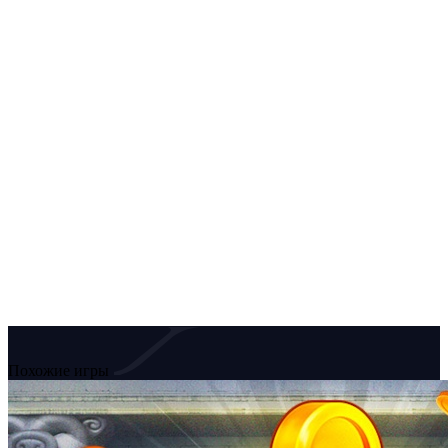
Похожие игры