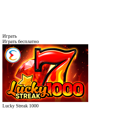
Играть
Играть бесплатно
Lucky Streak 1000