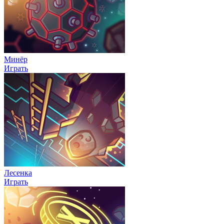
Минёр
Играть
Лесенка
Играть