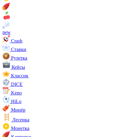
new
Crash
Ставки
Рулетка
Кейсы
Классик
DICE
Keno
HiLo
Минёр
Лесенка
Монетка
Карточки