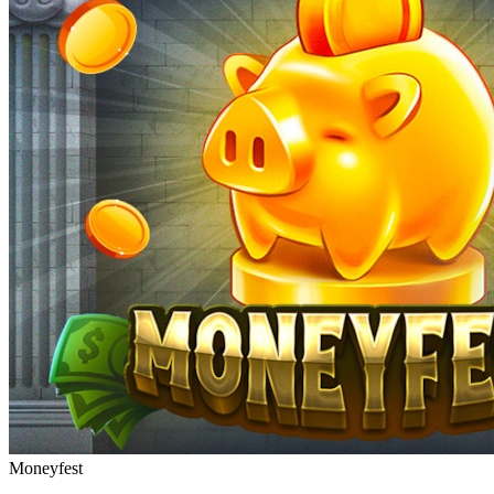
Moneyfest