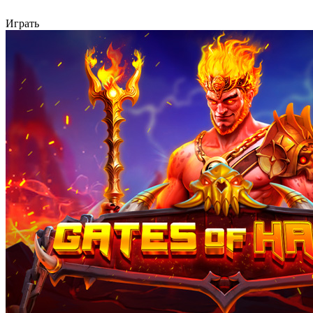
Играть