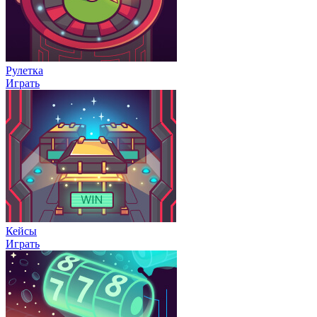
Рулетка
Играть
Кейсы
Играть